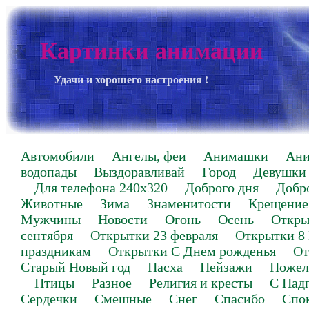
Картинки анимации
Удачи и хорошего настроения !
Автомобили
Ангелы, феи
Анимашки
Ан
водопады
Выздоравливай
Город
Девушки
Для телефона 240х320
Доброго дня
Добр
Животные
Зима
Знаменитости
Крещение
Мужчины
Новости
Огонь
Осень
Откры
сентября
Открытки 23 февраля
Открытки 8
праздникам
Открытки С Днем рожденья
От
Старый Новый год
Пасха
Пейзажи
Пожел
Птицы
Разное
Религия и кресты
С Над
Сердечки
Смешные
Снег
Спасибо
Спо