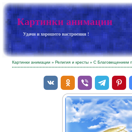
Картинки анимации
Удачи и хорошего настроения !
Картинки анимации
»
Религия и кресты
» С Благовещением п