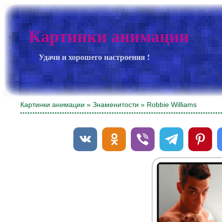
Картинки анимации
Удачи и хорошего настроения !
Картинки анимации
»
Знаменитости
» Robbie Williams