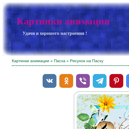
Картинки анимации
Удачи и хорошего настроения !
Картинки анимации
»
Пасха
» Рисунок на Пасху