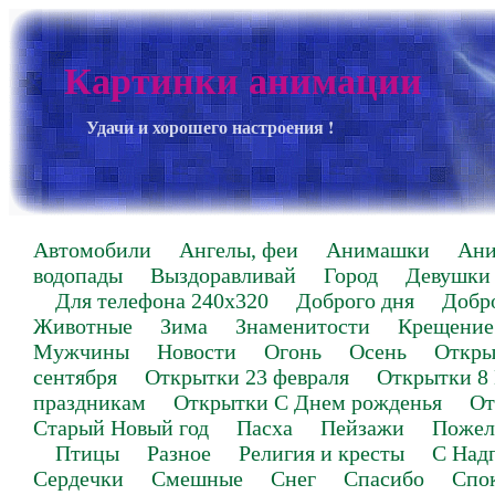
Картинки анимации
Удачи и хорошего настроения !
Автомобили
Ангелы, феи
Анимашки
Ан
водопады
Выздоравливай
Город
Девушки
Для телефона 240х320
Доброго дня
Добр
Животные
Зима
Знаменитости
Крещение
Мужчины
Новости
Огонь
Осень
Откры
сентября
Открытки 23 февраля
Открытки 8
праздникам
Открытки С Днем рожденья
От
Старый Новый год
Пасха
Пейзажи
Пожел
Птицы
Разное
Религия и кресты
С Над
Сердечки
Смешные
Снег
Спасибо
Спо