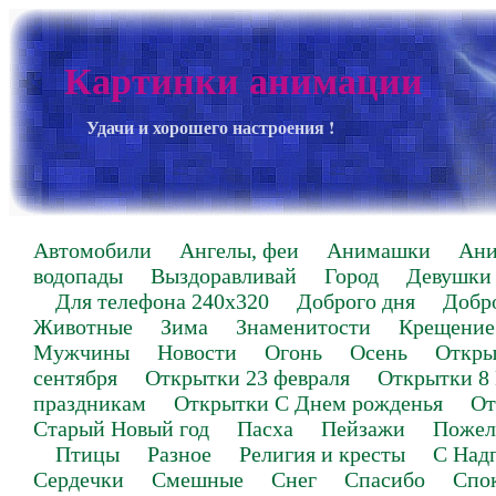
Картинки анимации
Удачи и хорошего настроения !
Автомобили
Ангелы, феи
Анимашки
Ан
водопады
Выздоравливай
Город
Девушки
Для телефона 240х320
Доброго дня
Добр
Животные
Зима
Знаменитости
Крещение
Мужчины
Новости
Огонь
Осень
Откры
сентября
Открытки 23 февраля
Открытки 8
праздникам
Открытки С Днем рожденья
От
Старый Новый год
Пасха
Пейзажи
Пожел
Птицы
Разное
Религия и кресты
С Над
Сердечки
Смешные
Снег
Спасибо
Спо