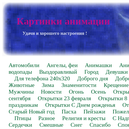
Картинки анимации
Удачи и хорошего настроения !
Автомобили
Ангелы, феи
Анимашки
Ан
водопады
Выздоравливай
Город
Девушки
Для телефона 240х320
Доброго дня
Добр
Животные
Зима
Знаменитости
Крещение
Мужчины
Новости
Огонь
Осень
Откры
сентября
Открытки 23 февраля
Открытки 8
праздникам
Открытки С Днем рожденья
От
Старый Новый год
Пасха
Пейзажи
Пожел
Птицы
Разное
Религия и кресты
С Над
Сердечки
Смешные
Снег
Спасибо
Спо