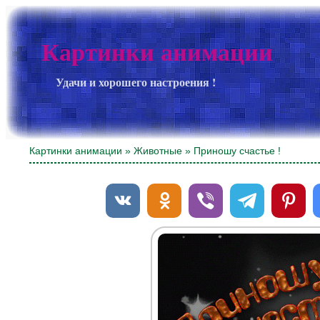
Картинки анимации
Удачи и хорошего настроения !
Картинки анимации
»
Животные
» Приношу счастье !