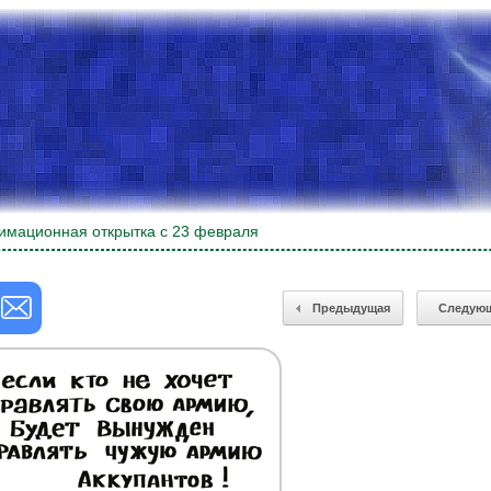
имационная открытка с 23 февраля
Предыдущая
Следую