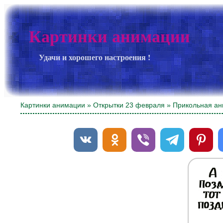
Картинки анимации
Удачи и хорошего настроения !
Картинки анимации
»
Открытки 23 февраля
» Прикольная ан