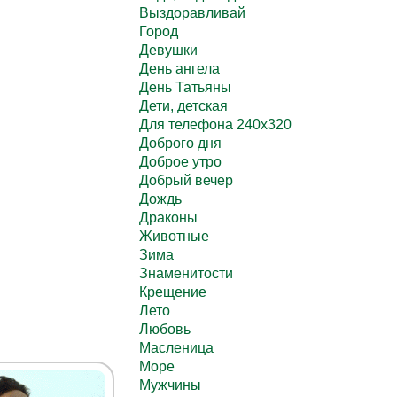
Выздоравливай
Город
Девушки
День ангела
День Татьяны
Дети, детская
Для телефона 240х320
Доброго дня
Доброе утро
Добрый вечер
Дождь
Драконы
Животные
Зима
Знаменитости
Крещение
Лето
Любовь
Масленица
Море
Мужчины