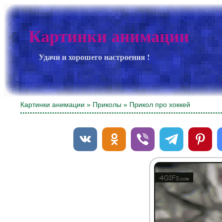
Картинки анимации
Удачи и хорошего настроения !
Картинки анимации
»
Приколы
» Прикол про хоккей