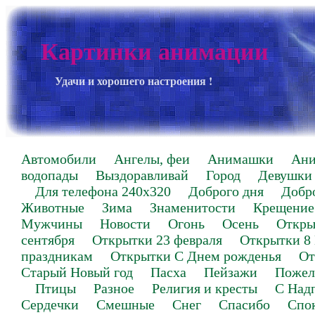
Картинки анимации
Удачи и хорошего настроения !
Автомобили
Ангелы, феи
Анимашки
Ан
водопады
Выздоравливай
Город
Девушки
Для телефона 240х320
Доброго дня
Добр
Животные
Зима
Знаменитости
Крещение
Мужчины
Новости
Огонь
Осень
Откры
сентября
Открытки 23 февраля
Открытки 8
праздникам
Открытки С Днем рожденья
От
Старый Новый год
Пасха
Пейзажи
Пожел
Птицы
Разное
Религия и кресты
С Над
Сердечки
Смешные
Снег
Спасибо
Спо