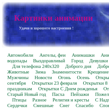
Картинки анимации
Удачи и хорошего настроения !
Автомобили
Ангелы, феи
Анимашки
Ан
водопады
Выздоравливай
Город
Девушки
Для телефона 240х320
Доброго дня
Добр
Животные
Зима
Знаменитости
Крещение
Мужчины
Новости
Огонь
Осень
Откры
сентября
Открытки 23 февраля
Открытки 8
праздникам
Открытки С Днем рожденья
От
Старый Новый год
Пасха
Пейзажи
Пожел
Птицы
Разное
Религия и кресты
С Над
Сердечки
Смешные
Снег
Спасибо
Спо