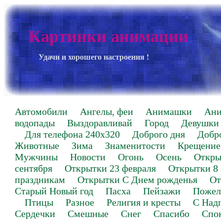
Картинки анимации
Удачи и хорошего настроения !
Автомобили
Ангелы, феи
Анимашки
Ан
водопады
Выздоравливай
Город
Девушки
Для телефона 240х320
Доброго дня
Добр
Животные
Зима
Знаменитости
Крещение
Мужчины
Новости
Огонь
Осень
Откры
сентября
Открытки 23 февраля
Открытки 8
праздникам
Открытки С Днем рожденья
От
Старый Новый год
Пасха
Пейзажи
Пожел
Птицы
Разное
Религия и кресты
С Над
Сердечки
Смешные
Снег
Спасибо
Спо