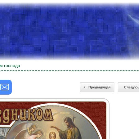
м господа
Предыдущая
Следую