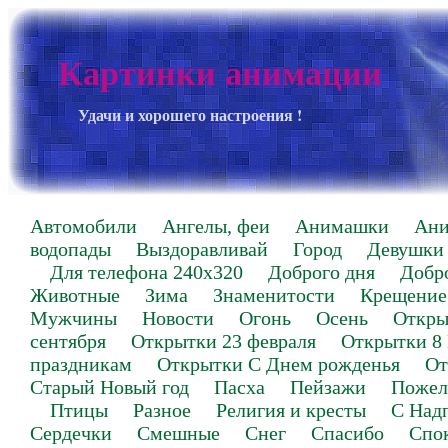
Картинки анимации
Удачи и хорошего настроения !
Автомобили
Ангелы, феи
Анимашки
Ан
водопады
Выздоравливай
Город
Девушки
Для телефона 240х320
Доброго дня
Добр
Животные
Зима
Знаменитости
Крещение
Мужчины
Новости
Огонь
Осень
Откры
сентября
Открытки 23 февраля
Открытки 8
праздникам
Открытки С Днем рожденья
От
Старый Новый год
Пасха
Пейзажи
Пожел
Птицы
Разное
Религия и кресты
С Над
Сердечки
Смешные
Снег
Спасибо
Спо