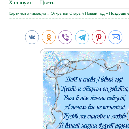
Хэллоуин
Цветы
Картинки анимации
»
Открытки Старый Новый год
» Поздравле