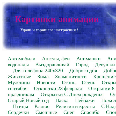
Картинки анимации
Удачи и хорошего настроения !
Автомобили
Ангелы, феи
Анимашки
Ан
водопады
Выздоравливай
Город
Девушки
Для телефона 240х320
Доброго дня
Добр
Животные
Зима
Знаменитости
Крещение
Мужчины
Новости
Огонь
Осень
Откры
сентября
Открытки 23 февраля
Открытки 8
праздникам
Открытки С Днем рожденья
От
Старый Новый год
Пасха
Пейзажи
Пожел
Птицы
Разное
Религия и кресты
С Над
Сердечки
Смешные
Снег
Спасибо
Спо