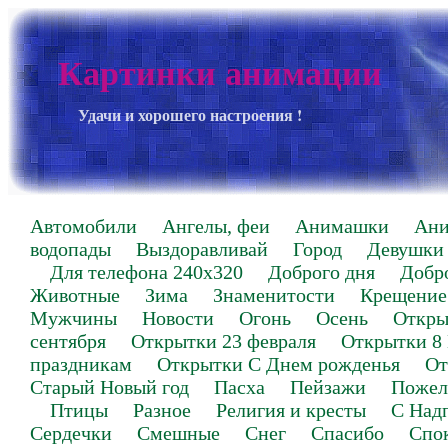
Картинки анимации
Удачи и хорошего настроения !
Автомобили
Ангелы, феи
Анимашки
Ан
водопады
Выздоравливай
Город
Девушки
Для телефона 240х320
Доброго дня
Добр
Животные
Зима
Знаменитости
Крещение
Мужчины
Новости
Огонь
Осень
Откры
сентября
Открытки 23 февраля
Открытки 8
праздникам
Открытки С Днем рожденья
От
Старый Новый год
Пасха
Пейзажи
Пожел
Птицы
Разное
Религия и кресты
С Над
Сердечки
Смешные
Снег
Спасибо
Спо