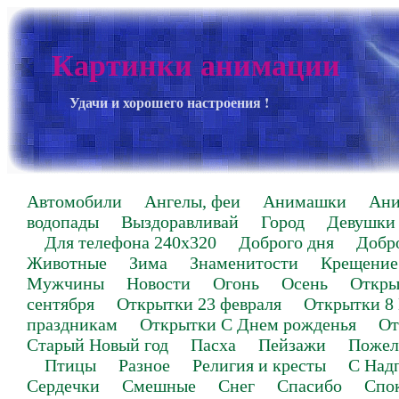
Картинки анимации
Удачи и хорошего настроения !
Автомобили
Ангелы, феи
Анимашки
Ан
водопады
Выздоравливай
Город
Девушки
Для телефона 240х320
Доброго дня
Добр
Животные
Зима
Знаменитости
Крещение
Мужчины
Новости
Огонь
Осень
Откры
сентября
Открытки 23 февраля
Открытки 8
праздникам
Открытки С Днем рожденья
От
Старый Новый год
Пасха
Пейзажи
Пожел
Птицы
Разное
Религия и кресты
С Над
Сердечки
Смешные
Снег
Спасибо
Спо