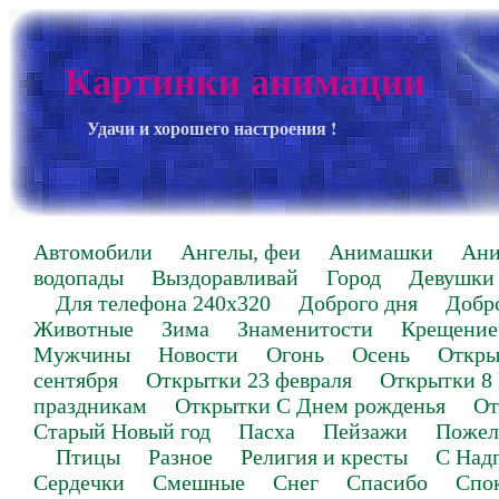
Картинки анимации
Удачи и хорошего настроения !
Автомобили
Ангелы, феи
Анимашки
Ан
водопады
Выздоравливай
Город
Девушки
Для телефона 240х320
Доброго дня
Добр
Животные
Зима
Знаменитости
Крещение
Мужчины
Новости
Огонь
Осень
Откры
сентября
Открытки 23 февраля
Открытки 8
праздникам
Открытки С Днем рожденья
От
Старый Новый год
Пасха
Пейзажи
Пожел
Птицы
Разное
Религия и кресты
С Над
Сердечки
Смешные
Снег
Спасибо
Спо