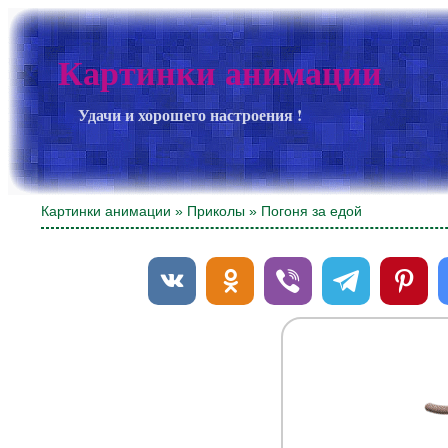
Картинки анимации
Удачи и хорошего настроения !
Картинки анимации
»
Приколы
» Погоня за едой