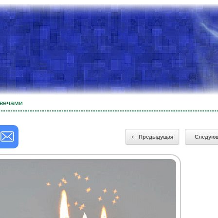
свечами
Предыдущая
Следую