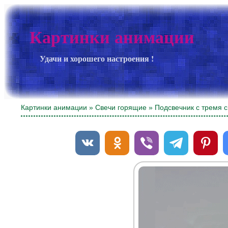
Картинки анимации
Удачи и хорошего настроения !
Картинки анимации
»
Свечи горящие
» Подсвечник с тремя 