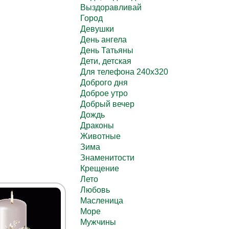
Выздоравливай
Город
Девушки
День ангела
День Татьяны
Дети, детская
Для телефона 240х320
Доброго дня
Доброе утро
Добрый вечер
Дождь
Драконы
Животные
Зима
Знаменитости
Крещение
Лето
Любовь
Масленица
Море
Мужчины