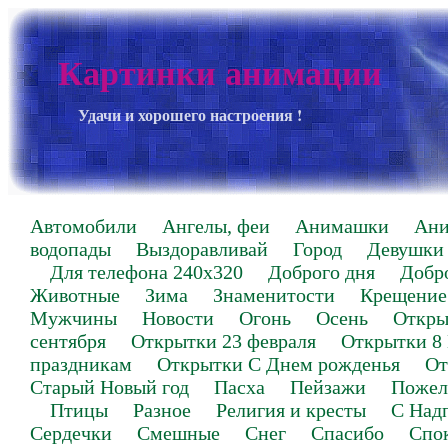
Картинки анимации
Удачи и хорошего настроения !
Автомобили
Ангелы, феи
Анимашки
Ан
водопады
Выздоравливай
Город
Девушки
Для телефона 240х320
Доброго дня
Добр
Животные
Зима
Знаменитости
Крещение
Мужчины
Новости
Огонь
Осень
Откры
сентября
Открытки 23 февраля
Открытки 8
праздникам
Открытки С Днем рожденья
От
Старый Новый год
Пасха
Пейзажи
Пожел
Птицы
Разное
Религия и кресты
С Над
Сердечки
Смешные
Снег
Спасибо
Спо