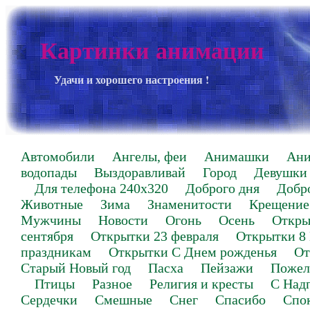
Картинки анимации
Удачи и хорошего настроения !
Автомобили
Ангелы, феи
Анимашки
Ан
водопады
Выздоравливай
Город
Девушки
Для телефона 240х320
Доброго дня
Добр
Животные
Зима
Знаменитости
Крещение
Мужчины
Новости
Огонь
Осень
Откры
сентября
Открытки 23 февраля
Открытки 8
праздникам
Открытки С Днем рожденья
От
Старый Новый год
Пасха
Пейзажи
Пожел
Птицы
Разное
Религия и кресты
С Над
Сердечки
Смешные
Снег
Спасибо
Спо