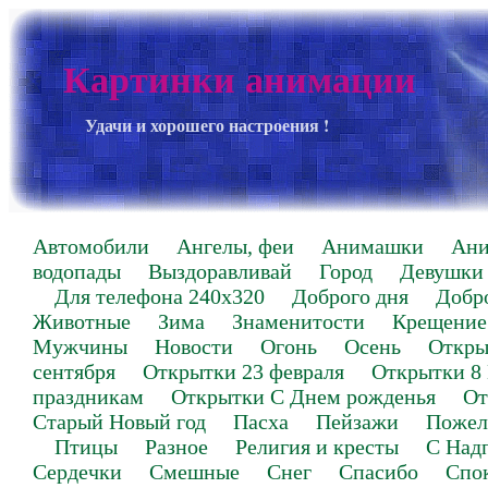
Картинки анимации
Удачи и хорошего настроения !
Автомобили
Ангелы, феи
Анимашки
Ан
водопады
Выздоравливай
Город
Девушки
Для телефона 240х320
Доброго дня
Добр
Животные
Зима
Знаменитости
Крещение
Мужчины
Новости
Огонь
Осень
Откры
сентября
Открытки 23 февраля
Открытки 8
праздникам
Открытки С Днем рожденья
От
Старый Новый год
Пасха
Пейзажи
Пожел
Птицы
Разное
Религия и кресты
С Над
Сердечки
Смешные
Снег
Спасибо
Спо