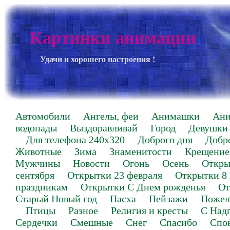
Картинки анимации
Удачи и хорошего настроения !
Автомобили
Ангелы, феи
Анимашки
Ан
водопады
Выздоравливай
Город
Девушки
Для телефона 240х320
Доброго дня
Добр
Животные
Зима
Знаменитости
Крещение
Мужчины
Новости
Огонь
Осень
Откры
сентября
Открытки 23 февраля
Открытки 8
праздникам
Открытки С Днем рожденья
От
Старый Новый год
Пасха
Пейзажи
Пожел
Птицы
Разное
Религия и кресты
С Над
Сердечки
Смешные
Снег
Спасибо
Спо