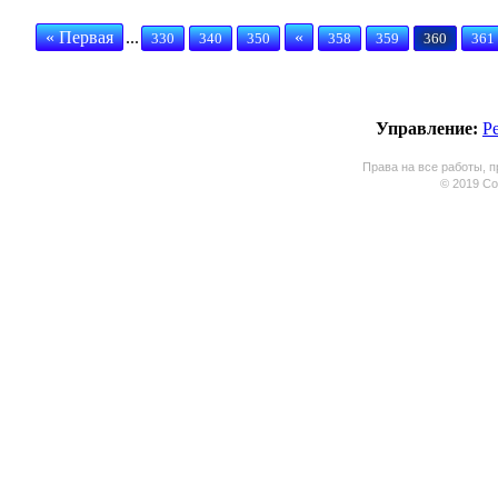
« Первая
...
«
330
340
350
358
359
360
361
Управление:
Р
Права на все работы, п
© 2019 Coo