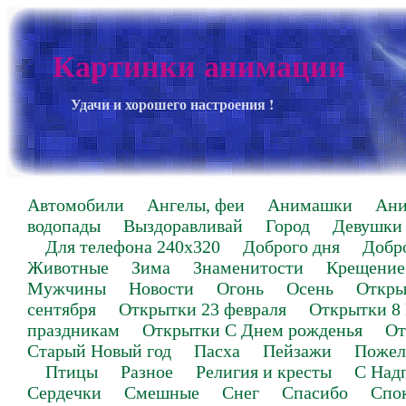
Картинки анимации
Удачи и хорошего настроения !
Автомобили
Ангелы, феи
Анимашки
Ан
водопады
Выздоравливай
Город
Девушки
Для телефона 240х320
Доброго дня
Добр
Животные
Зима
Знаменитости
Крещение
Мужчины
Новости
Огонь
Осень
Откры
сентября
Открытки 23 февраля
Открытки 8
праздникам
Открытки С Днем рожденья
От
Старый Новый год
Пасха
Пейзажи
Пожел
Птицы
Разное
Религия и кресты
С Над
Сердечки
Смешные
Снег
Спасибо
Спо