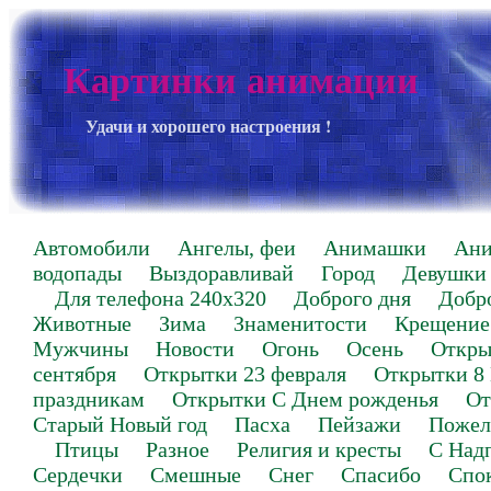
Картинки анимации
Удачи и хорошего настроения !
Автомобили
Ангелы, феи
Анимашки
Ан
водопады
Выздоравливай
Город
Девушки
Для телефона 240х320
Доброго дня
Добр
Животные
Зима
Знаменитости
Крещение
Мужчины
Новости
Огонь
Осень
Откры
сентября
Открытки 23 февраля
Открытки 8
праздникам
Открытки С Днем рожденья
От
Старый Новый год
Пасха
Пейзажи
Пожел
Птицы
Разное
Религия и кресты
С Над
Сердечки
Смешные
Снег
Спасибо
Спо