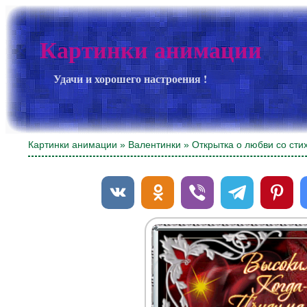
Картинки анимации
Удачи и хорошего настроения !
Картинки анимации
»
Валентинки
» Открытка о любви со сти