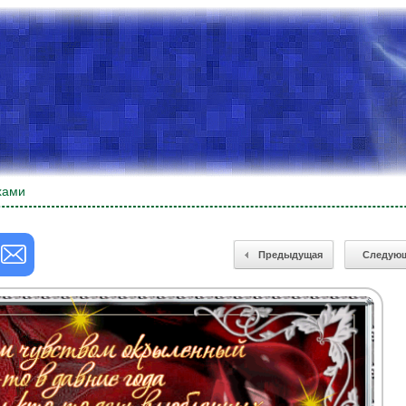
хами
Предыдущая
Следую