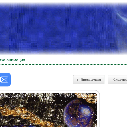
тка анимация
Предыдущая
Следую