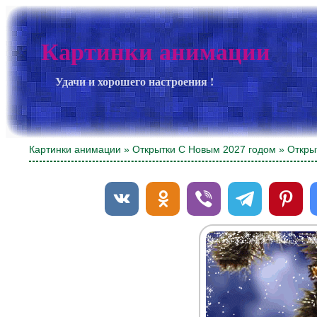
Картинки анимации
Удачи и хорошего настроения !
Картинки анимации
»
Открытки С Новым 2027 годом
» Откры