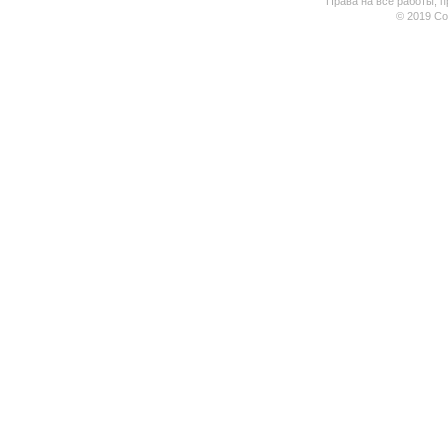
Права на все работы, п
© 2019 Coo