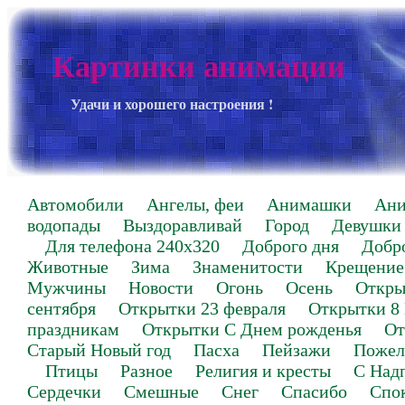
Картинки анимации
Удачи и хорошего настроения !
Автомобили
Ангелы, феи
Анимашки
Ан
водопады
Выздоравливай
Город
Девушки
Для телефона 240х320
Доброго дня
Добр
Животные
Зима
Знаменитости
Крещение
Мужчины
Новости
Огонь
Осень
Откры
сентября
Открытки 23 февраля
Открытки 8
праздникам
Открытки С Днем рожденья
От
Старый Новый год
Пасха
Пейзажи
Пожел
Птицы
Разное
Религия и кресты
С Над
Сердечки
Смешные
Снег
Спасибо
Спо