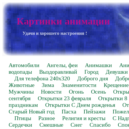
Картинки анимации
Удачи и хорошего настроения !
Автомобили
Ангелы, феи
Анимашки
Ан
водопады
Выздоравливай
Город
Девушки
Для телефона 240х320
Доброго дня
Добр
Животные
Зима
Знаменитости
Крещение
Мужчины
Новости
Огонь
Осень
Откры
сентября
Открытки 23 февраля
Открытки 8
праздникам
Открытки С Днем рожденья
От
Старый Новый год
Пасха
Пейзажи
Пожел
Птицы
Разное
Религия и кресты
С Над
Сердечки
Смешные
Снег
Спасибо
Спо