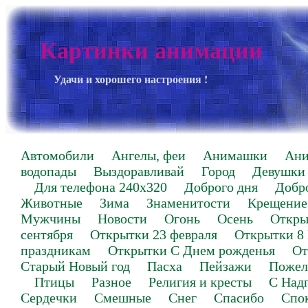
Картинки анимации
Удачи и хорошего настроения !
Автомобили
Ангелы, феи
Анимашки
Ан
водопады
Выздоравливай
Город
Девушки
Для телефона 240х320
Доброго дня
Добр
Животные
Зима
Знаменитости
Крещение
Мужчины
Новости
Огонь
Осень
Откры
сентября
Открытки 23 февраля
Открытки 8
праздникам
Открытки С Днем рожденья
От
Старый Новый год
Пасха
Пейзажи
Пожел
Птицы
Разное
Религия и кресты
С Над
Сердечки
Смешные
Снег
Спасибо
Спо