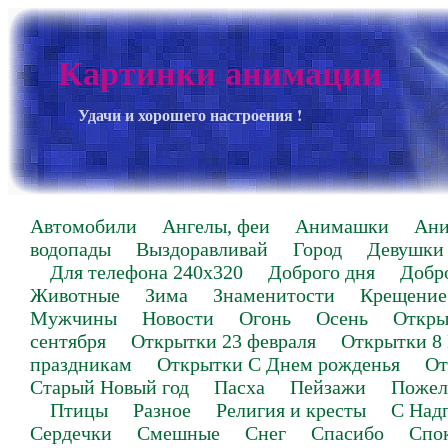
Картинки анимации
Удачи и хорошего настроения !
Автомобили
Ангелы, феи
Анимашки
Ан
водопады
Выздоравливай
Город
Девушки
Для телефона 240х320
Доброго дня
Добр
Животные
Зима
Знаменитости
Крещение
Мужчины
Новости
Огонь
Осень
Откры
сентября
Открытки 23 февраля
Открытки 8
праздникам
Открытки С Днем рожденья
От
Старый Новый год
Пасха
Пейзажи
Пожел
Птицы
Разное
Религия и кресты
С Над
Сердечки
Смешные
Снег
Спасибо
Спо