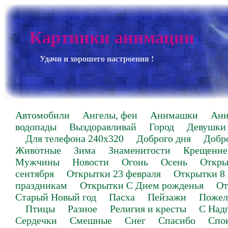
Картинки анимации
Удачи и хорошего настроения !
Автомобили
Ангелы, феи
Анимашки
Ан
водопады
Выздоравливай
Город
Девушки
Для телефона 240х320
Доброго дня
Добр
Животные
Зима
Знаменитости
Крещение
Мужчины
Новости
Огонь
Осень
Откры
сентября
Открытки 23 февраля
Открытки 8
праздникам
Открытки С Днем рожденья
От
Старый Новый год
Пасха
Пейзажи
Пожел
Птицы
Разное
Религия и кресты
С Над
Сердечки
Смешные
Снег
Спасибо
Спо