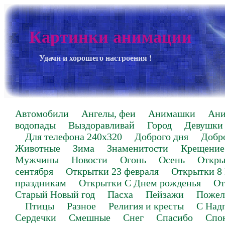
Картинки анимации
Удачи и хорошего настроения !
Автомобили
Ангелы, феи
Анимашки
Ан
водопады
Выздоравливай
Город
Девушки
Для телефона 240х320
Доброго дня
Добр
Животные
Зима
Знаменитости
Крещение
Мужчины
Новости
Огонь
Осень
Откры
сентября
Открытки 23 февраля
Открытки 8
праздникам
Открытки С Днем рожденья
От
Старый Новый год
Пасха
Пейзажи
Пожел
Птицы
Разное
Религия и кресты
С Над
Сердечки
Смешные
Снег
Спасибо
Спо