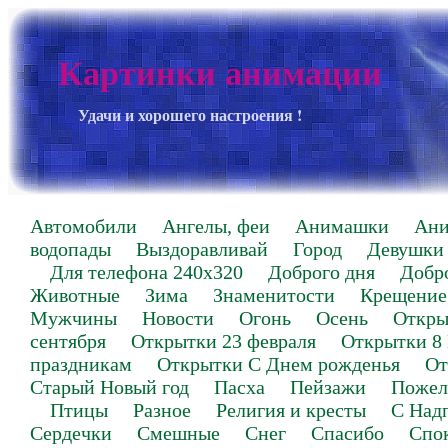
Картинки анимации
Удачи и хорошего настроения !
Автомобили
Ангелы, феи
Анимашки
Ан
водопады
Выздоравливай
Город
Девушки
Для телефона 240х320
Доброго дня
Добр
Животные
Зима
Знаменитости
Крещение
Мужчины
Новости
Огонь
Осень
Откры
сентября
Открытки 23 февраля
Открытки 8
праздникам
Открытки С Днем рожденья
От
Старый Новый год
Пасха
Пейзажи
Пожел
Птицы
Разное
Религия и кресты
С Над
Сердечки
Смешные
Снег
Спасибо
Спо