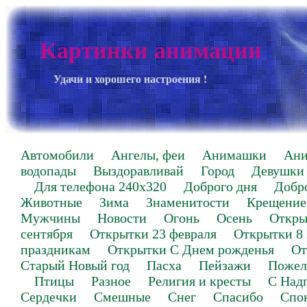
Картинки анимации
Удачи и хорошего настроения !
Автомобили
Ангелы, феи
Анимашки
Ан
водопады
Выздоравливай
Город
Девушки
Для телефона 240х320
Доброго дня
Добр
Животные
Зима
Знаменитости
Крещение
Мужчины
Новости
Огонь
Осень
Откры
сентября
Открытки 23 февраля
Открытки 8
праздникам
Открытки С Днем рожденья
От
Старый Новый год
Пасха
Пейзажи
Пожел
Птицы
Разное
Религия и кресты
С Над
Сердечки
Смешные
Снег
Спасибо
Спо