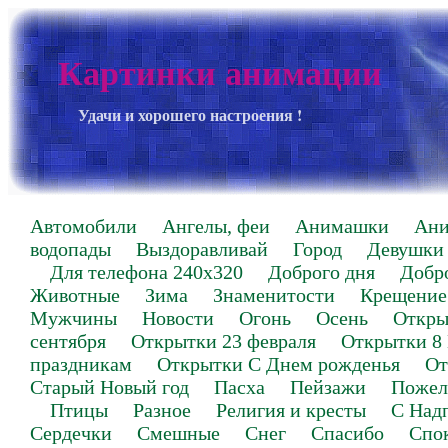
Картинки анимации
Удачи и хорошего настроения !
Автомобили
Ангелы, феи
Анимашки
Ан
водопады
Выздоравливай
Город
Девушки
Для телефона 240х320
Доброго дня
Добр
Животные
Зима
Знаменитости
Крещение
Мужчины
Новости
Огонь
Осень
Откры
сентября
Открытки 23 февраля
Открытки 8
праздникам
Открытки С Днем рожденья
От
Старый Новый год
Пасха
Пейзажи
Пожел
Птицы
Разное
Религия и кресты
С Над
Сердечки
Смешные
Снег
Спасибо
Спо