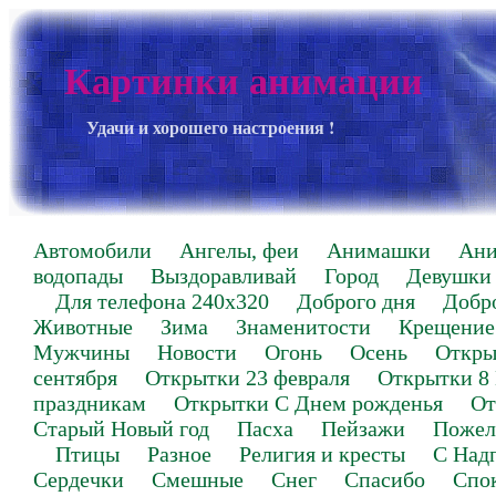
Картинки анимации
Удачи и хорошего настроения !
Автомобили
Ангелы, феи
Анимашки
Ан
водопады
Выздоравливай
Город
Девушки
Для телефона 240х320
Доброго дня
Добр
Животные
Зима
Знаменитости
Крещение
Мужчины
Новости
Огонь
Осень
Откры
сентября
Открытки 23 февраля
Открытки 8
праздникам
Открытки С Днем рожденья
От
Старый Новый год
Пасха
Пейзажи
Пожел
Птицы
Разное
Религия и кресты
С Над
Сердечки
Смешные
Снег
Спасибо
Спо