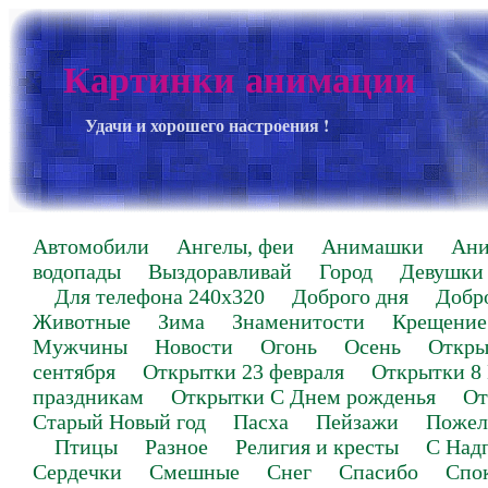
Картинки анимации
Удачи и хорошего настроения !
Автомобили
Ангелы, феи
Анимашки
Ан
водопады
Выздоравливай
Город
Девушки
Для телефона 240х320
Доброго дня
Добр
Животные
Зима
Знаменитости
Крещение
Мужчины
Новости
Огонь
Осень
Откры
сентября
Открытки 23 февраля
Открытки 8
праздникам
Открытки С Днем рожденья
От
Старый Новый год
Пасха
Пейзажи
Пожел
Птицы
Разное
Религия и кресты
С Над
Сердечки
Смешные
Снег
Спасибо
Спо