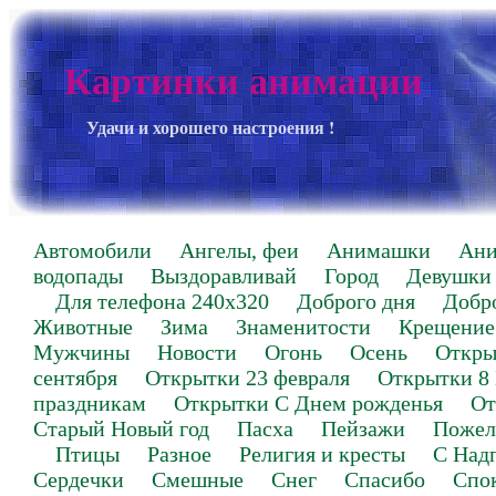
Картинки анимации
Удачи и хорошего настроения !
Автомобили
Ангелы, феи
Анимашки
Ан
водопады
Выздоравливай
Город
Девушки
Для телефона 240х320
Доброго дня
Добр
Животные
Зима
Знаменитости
Крещение
Мужчины
Новости
Огонь
Осень
Откры
сентября
Открытки 23 февраля
Открытки 8
праздникам
Открытки С Днем рожденья
От
Старый Новый год
Пасха
Пейзажи
Пожел
Птицы
Разное
Религия и кресты
С Над
Сердечки
Смешные
Снег
Спасибо
Спо