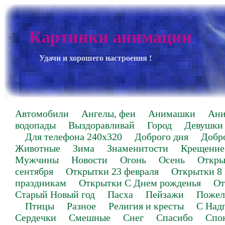
Картинки анимации
Удачи и хорошего настроения !
Автомобили
Ангелы, феи
Анимашки
Ан
водопады
Выздоравливай
Город
Девушки
Для телефона 240х320
Доброго дня
Добр
Животные
Зима
Знаменитости
Крещение
Мужчины
Новости
Огонь
Осень
Откры
сентября
Открытки 23 февраля
Открытки 8
праздникам
Открытки С Днем рожденья
От
Старый Новый год
Пасха
Пейзажи
Пожел
Птицы
Разное
Религия и кресты
С Над
Сердечки
Смешные
Снег
Спасибо
Спо