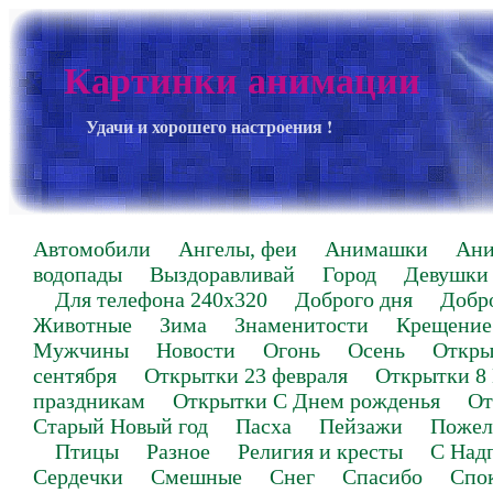
Картинки анимации
Удачи и хорошего настроения !
Автомобили
Ангелы, феи
Анимашки
Ан
водопады
Выздоравливай
Город
Девушки
Для телефона 240х320
Доброго дня
Добр
Животные
Зима
Знаменитости
Крещение
Мужчины
Новости
Огонь
Осень
Откры
сентября
Открытки 23 февраля
Открытки 8
праздникам
Открытки С Днем рожденья
От
Старый Новый год
Пасха
Пейзажи
Пожел
Птицы
Разное
Религия и кресты
С Над
Сердечки
Смешные
Снег
Спасибо
Спо