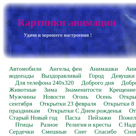
Картинки анимации
Удачи и хорошего настроения !
Автомобили
Ангелы, феи
Анимашки
Ан
водопады
Выздоравливай
Город
Девушки
Для телефона 240х320
Доброго дня
Добр
Животные
Зима
Знаменитости
Крещение
Мужчины
Новости
Огонь
Осень
Откры
сентября
Открытки 23 февраля
Открытки 8
праздникам
Открытки С Днем рожденья
От
Старый Новый год
Пасха
Пейзажи
Пожел
Птицы
Разное
Религия и кресты
С Над
Сердечки
Смешные
Снег
Спасибо
Спо