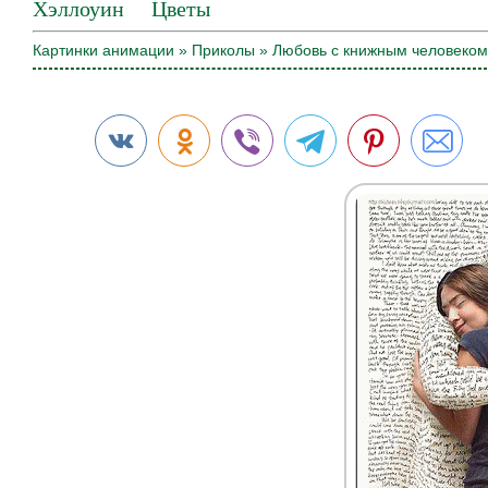
Хэллоуин
Цветы
Картинки анимации
»
Приколы
» Любовь с книжным человеком