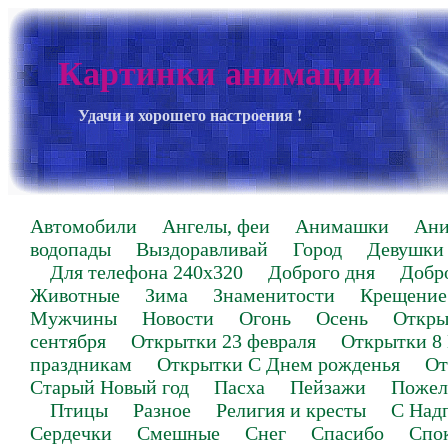
Картинки анимации
Удачи и хорошего настроения !
Автомобили
Ангелы, феи
Анимашки
Ан
водопады
Выздоравливай
Город
Девушки
Для телефона 240х320
Доброго дня
Добр
Животные
Зима
Знаменитости
Крещение
Мужчины
Новости
Огонь
Осень
Откры
сентября
Открытки 23 февраля
Открытки 8
праздникам
Открытки С Днем рожденья
От
Старый Новый год
Пасха
Пейзажи
Пожел
Птицы
Разное
Религия и кресты
С Над
Сердечки
Смешные
Снег
Спасибо
Спо