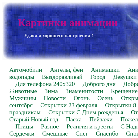
Картинки анимации
Удачи и хорошего настроения !
Автомобили
Ангелы, феи
Анимашки
Ан
водопады
Выздоравливай
Город
Девушки
Для телефона 240х320
Доброго дня
Добр
Животные
Зима
Знаменитости
Крещение
Мужчины
Новости
Огонь
Осень
Откры
сентября
Открытки 23 февраля
Открытки 8
праздникам
Открытки С Днем рожденья
От
Старый Новый год
Пасха
Пейзажи
Пожел
Птицы
Разное
Религия и кресты
С Над
Сердечки
Смешные
Снег
Спасибо
Спо