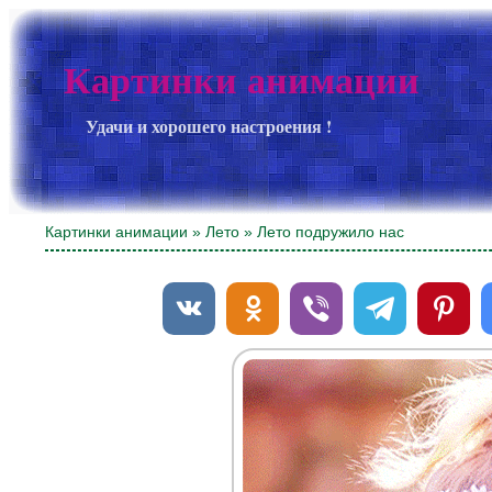
Картинки анимации
Удачи и хорошего настроения !
Картинки анимации
»
Лето
» Лето подружило нас