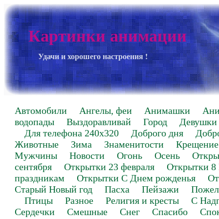
Картинки анимации
Удачи и хорошего настроения !
Автомобили
Ангелы, феи
Анимашки
Ан
водопады
Выздоравливай
Город
Девушки
Для телефона 240х320
Доброго дня
Добр
Животные
Зима
Знаменитости
Крещение
Мужчины
Новости
Огонь
Осень
Откры
сентября
Открытки 23 февраля
Открытки 8
праздникам
Открытки С Днем рожденья
От
Старый Новый год
Пасха
Пейзажи
Пожел
Птицы
Разное
Религия и кресты
С Над
Сердечки
Смешные
Снег
Спасибо
Спо