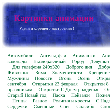
Картинки анимации
Удачи и хорошего настроения !
Автомобили
Ангелы, феи
Анимашки
Ан
водопады
Выздоравливай
Город
Девушки
Для телефона 240х320
Доброго дня
Добр
Животные
Зима
Знаменитости
Крещение
Мужчины
Новости
Огонь
Осень
Откры
сентября
Открытки 23 февраля
Открытки 8
праздникам
Открытки С Днем рожденья
От
Старый Новый год
Пасха
Пейзажи
Пожел
Птицы
Разное
Религия и кресты
С Над
Сердечки
Смешные
Снег
Спасибо
Спо