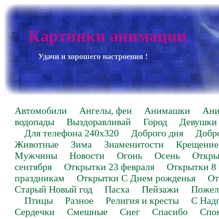
Картинки анимации
Удачи и хорошего настроения !
Автомобили
Ангелы, феи
Анимашки
Ан
водопады
Выздоравливай
Город
Девушки
Для телефона 240х320
Доброго дня
Добр
Животные
Зима
Знаменитости
Крещение
Мужчины
Новости
Огонь
Осень
Откры
сентября
Открытки 23 февраля
Открытки 8
праздникам
Открытки С Днем рожденья
От
Старый Новый год
Пасха
Пейзажи
Пожел
Птицы
Разное
Религия и кресты
С Над
Сердечки
Смешные
Снег
Спасибо
Спо